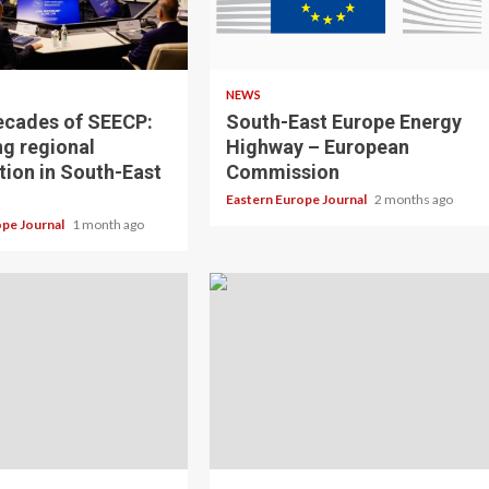
NEWS
ecades of SEECP:
South-East Europe Energy
ng regional
Highway – European
tion in South-East
Commission
Eastern Europe Journal
2 months ago
ope Journal
1 month ago