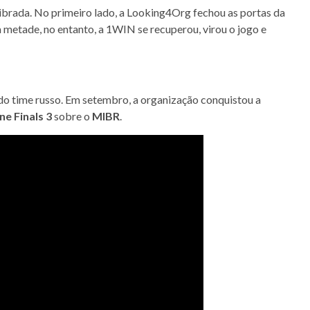
librada. No primeiro lado, a Looking4Org fechou as portas da
 metade, no entanto, a 1WIN se recuperou, virou o jogo e
 do time russo. Em setembro, a organização conquistou a
e Finals 3
sobre o
MIBR
.