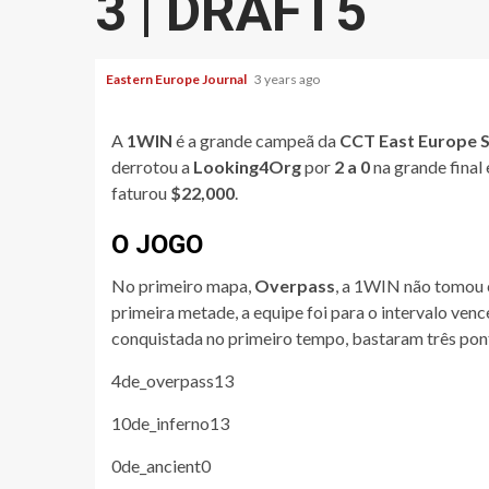
3 | DRAFT5
Eastern Europe Journal
3 years ago
A
1WIN
é a grande campeã da
CCT East Europe S
derrotou a
Looking4Org
por
2 a 0
na grande final 
faturou
$22,000
.
O JOGO
No primeiro mapa,
Overpass
, a 1WIN não tomou 
primeira metade, a equipe foi para o intervalo ven
conquistada no primeiro tempo, bastaram três po
4
de_overpass
13
10
de_inferno
13
0
de_ancient
0