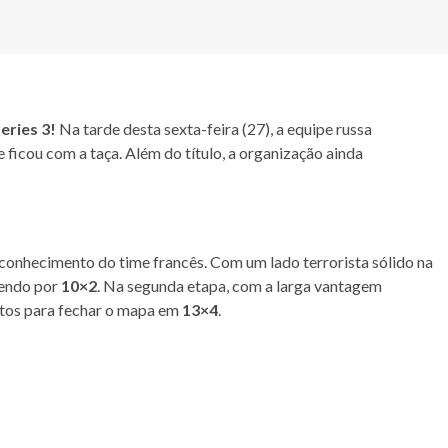
eries 3!
Na tarde desta sexta-feira (27), a equipe russa
e ficou com a taça. Além do título, a organização ainda
conhecimento do time francês. Com um lado terrorista sólido na
cendo por
10×2
. Na segunda etapa, com a larga vantagem
ntos para fechar o mapa em
13×4
.