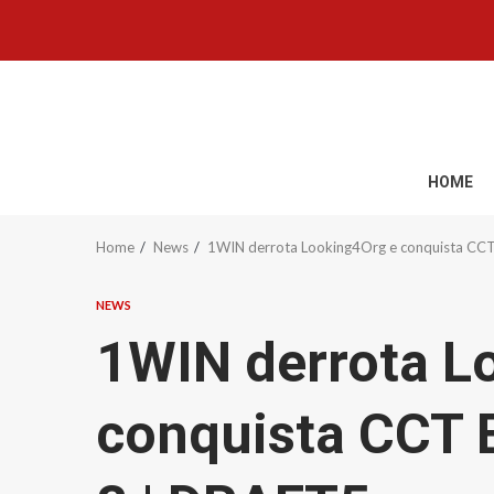
Skip
to
content
HOME
Home
News
1WIN derrota Looking4Org e conquista CCT
NEWS
1WIN derrota L
conquista CCT E