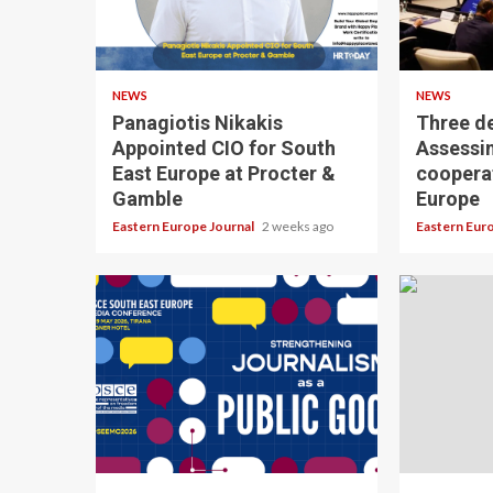
NEWS
NEWS
Panagiotis Nikakis
Three d
Appointed CIO for South
Assessi
East Europe at Procter &
coopera
Gamble
Europe
Eastern Europe Journal
2 weeks ago
Eastern Eur