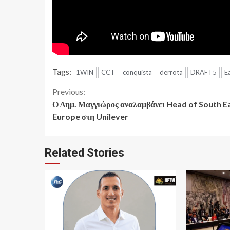
Tags:
1WIN
CCT
conquista
derrota
DRAFT5
E
Continue
Previous:
Ο Δημ. Μαγγιώρος αναλαμβάνει Head of South E
Reading
Europe στη Unilever
Related Stories